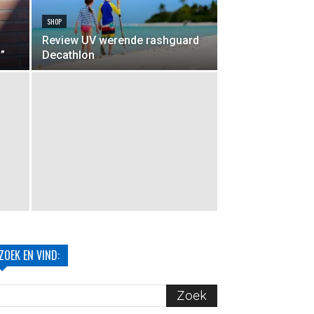
SHOP
Review UV werende rashguard
”
Decathlon
ZOEK EN VIND: