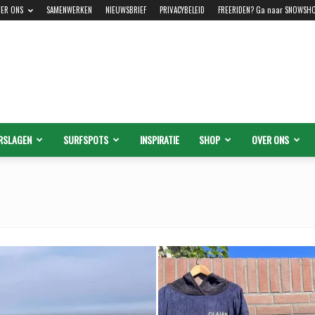
ER ONS
SAMENWERKEN
NIEUWSBRIEF
PRIVACYBELEID
FREERIDEN? Ga naar SNOWSH
RSLAGEN
SURFSPOTS
INSPIRATIE
SHOP
OVER ONS