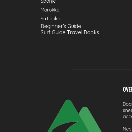
Spanje
Marokko
Sri Lanka
Beginner’s Guide
Surf Guide Travel Books
OVE
Boar
snee
acc
Nee