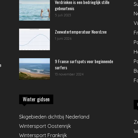
Verdrinken is een bedrieglijk stille
S
gebeurtenis
N
5 juli 2023
V
Zeewatertemperatuur Noordzee
Fr
1 juni 2026
P
H
9 Franse surfspots voor beginnende
P
e
surfers
B
13 november 2024
F
Winter gidsen
Skigebieden dichtbij Nederland
Z
Wintersport Oostenrijk
W
Wintersport Frankrijk