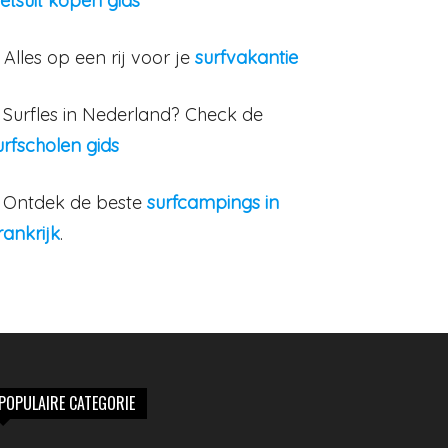
etsuit kopen gids
. Alles op een rij voor je
surfvakantie
. Surfles in Nederland? Check de
urfscholen gids
. Ontdek de beste
surfcampings in
rankrijk
.
POPULAIRE CATEGORIE