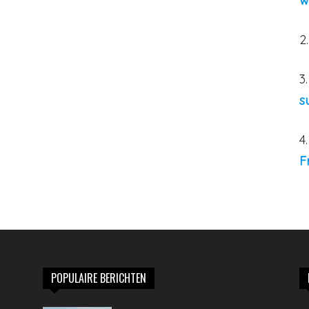
w
2
3
s
4
F
POPULAIRE BERICHTEN