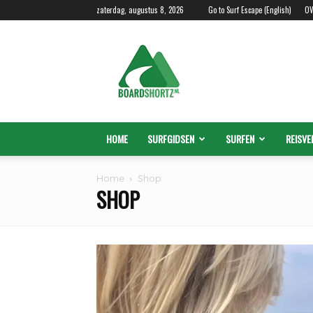
zaterdag, augustus 8, 2026
Go to Surf Escape (English)
OV
Boardshortz.nl
HOME
SURFGIDSEN
SURFEN
REISVE
Home
Shop
SHOP