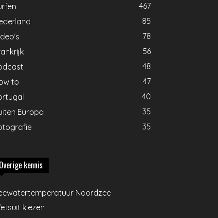
467
urfen
85
ederland
78
ideo's
56
ankrijk
48
odcast
47
ow to
40
ortugal
35
uiten Europa
35
otografie
Overige kennis
eewatertemperatuur Noordzee
etsuit kiezen