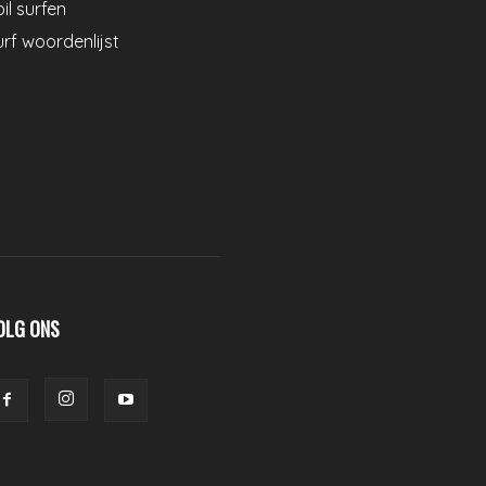
il surfen
urf woordenlijst
OLG ONS