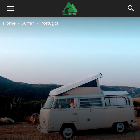
Home
Surfen
Portugal
Surfen
Portugal
Surf stays
Siesta Campers Algarve