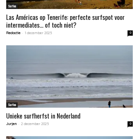
Surfen
Las Américas op Tenerife: perfecte surfspot voor
intermediates… of toch niet?
-
Redactie
1 december 2025
0
Surfen
Unieke surfherfst in Nederland
-
Jurjen
2 december 2025
0