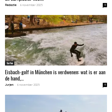
-
Redactie
6 november 2025
0
Surfen
Eisbach-golf in München is verdwenen: wat is er aan
de hand,...
-
Jurjen
6 november 2025
0