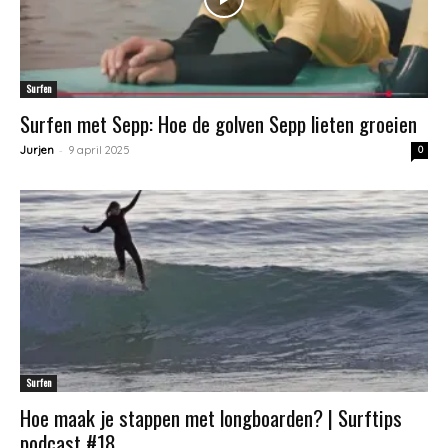
Surfen
Surfen met Sepp: Hoe de golven Sepp lieten groeien
-
Jurjen
9 april 2025
0
Surfen
Hoe maak je stappen met longboarden? | Surftips
podcast #18