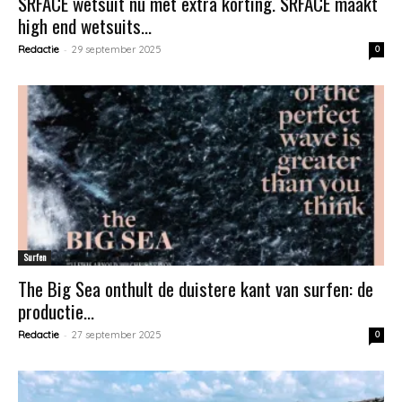
SRFACE wetsuit nu met extra korting. SRFACE maakt
high end wetsuits...
-
Redactie
29 september 2025
0
Surfen
The Big Sea onthult de duistere kant van surfen: de
productie...
-
Redactie
27 september 2025
0