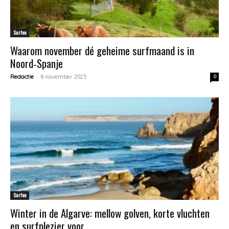
Surfen
Waarom november dé geheime surfmaand is in
Noord‑Spanje
-
Redactie
8 november 2025
0
Surfen
Winter in de Algarve: mellow golven, korte vluchten
en surfplezier voor...