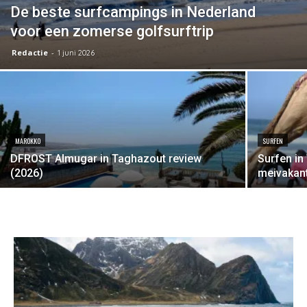
De beste surfcampings in Nederland
voor een zomerse golfsurftrip
Redactie
-
1 juni 2026
MAROKKO
SURFEN
DFROST Almugar in Taghazout review
Surfen in
(2026)
meivakant