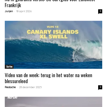
Frankrijk
-
Jurjen
18 april 2026
0
Surfen
Video van de week: terug in het water na weken
blessureleed
-
Redactie
28 december 2025
0