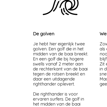
De golven
Wel
Je hebt hier eigenlijk twee
Zow
golven. Een golf die in het
als
midden van de baai breekt.
noo
En een golf die bij hogere
blij
swells vanaf 2 meter aan
Zit
de rechterkant van de baai
in 
tegen de rotsen breekt en
sne
daar een uitdagende
Maa
righthander oplevert.
gee
Die righthander is voor
ervaren surfers. De golf in
het midden van de baai