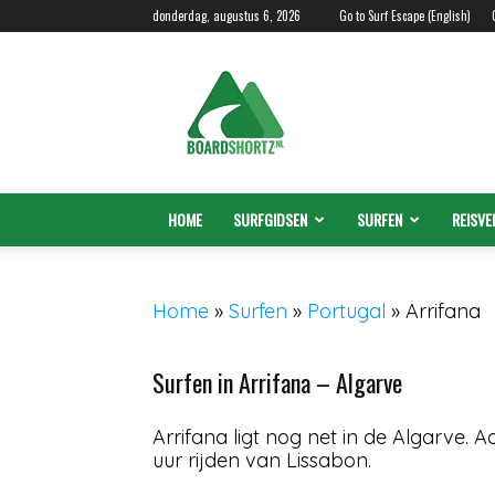
donderdag, augustus 6, 2026
Go to Surf Escape (English)
Boardshortz.nl
HOME
SURFGIDSEN
SURFEN
REISVE
Home
»
Surfen
»
Portugal
»
Arrifana
Surfen in Arrifana – Algarve
Arrifana ligt nog net in de Algarve. A
uur rijden van Lissabon.