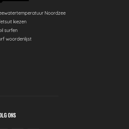
eewatertemperatuur Noordzee
etsuit kiezen
il surfen
urf woordenlijst
OLG ONS