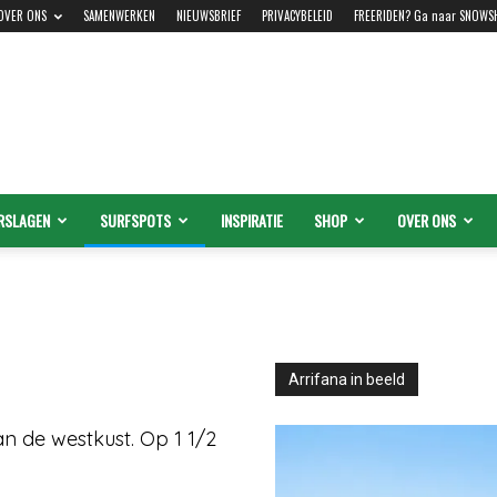
OVER ONS
SAMENWERKEN
NIEUWSBRIEF
PRIVACYBELEID
FREERIDEN? Ga naar SNOWS
RSLAGEN
SURFSPOTS
INSPIRATIE
SHOP
OVER ONS
Arrifana in beeld
an de westkust. Op 1 1/2