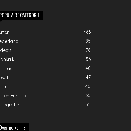
POPULAIRE CATEGORIE
466
urfen
85
ederland
78
ideo's
56
ankrijk
48
odcast
47
ow to
40
ortugal
35
uiten Europa
35
otografie
Overige kennis