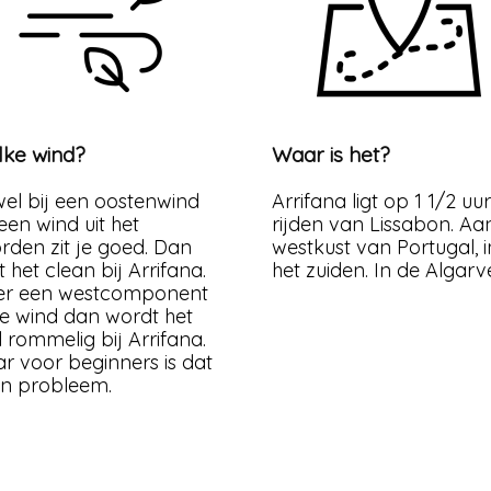
ke wind?
Waar is het?
el bij een oostenwind
Arrifana ligt op 1 1/2 uur
 een wind uit het
rijden van Lissabon. Aa
rden zit je goed. Dan
westkust van Portugal, i
ft het clean bij Arrifana.
het zuiden. In de Algarv
 er een westcomponent
de wind dan wordt het
l rommelig bij Arrifana.
r voor beginners is dat
n probleem.