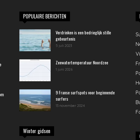
POPULAIRE BERICHTEN
Verdrinken is een bedrieglijk stille
S
gebeurtenis
N
5 juli 2023
V
Zeewatertemperatuur Noordzee
Fr
e
1 juni 2026
P
H
9 Franse surfspots voor beginnende
P
rom
surfers
B
13 november 2024
F
Winter gidsen