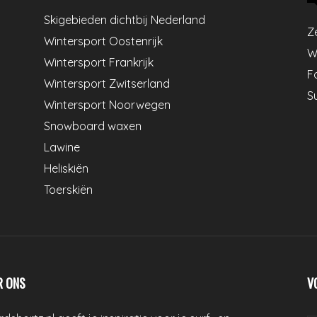
Skigebieden dichtbij Nederland
Z
Wintersport Oostenrijk
W
Wintersport Frankrijk
Fo
Wintersport Zwitserland
S
Wintersport Noorwegen
Snowboard waxen
Lawine
Heliskiën
Toerskiën
R ONS
V