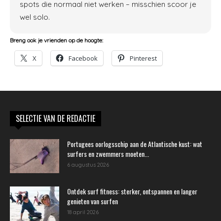
spots die normaal niet werken – misschien scoor je
wel solo.
Breng ook je vrienden op de hoogte:
X
Facebook
Pinterest
SELECTIE VAN DE REDACTIE
Portugees oorlogsschip aan de Atlantische kust: wat
surfers en zwemmers moeten...
6 augustus 2026
Ontdek surf fitness: sterker, ontspannen en langer
genieten van surfen
18 april 2026