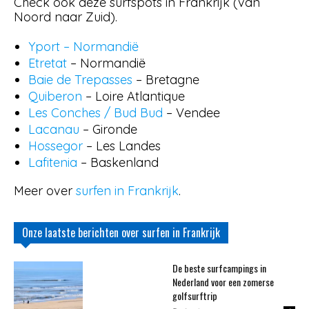
Check ook deze surfspots in Frankrijk (van
Noord naar Zuid).
Yport – Normandië
Etretat
– Normandië
Baie de Trepasses
– Bretagne
Quiberon
– Loire Atlantique
Les Conches / Bud Bud
– Vendee
Lacanau
– Gironde
Hossegor
– Les Landes
Lafitenia
– Baskenland
Meer over
surfen in Frankrijk
.
Onze laatste berichten over surfen in Frankrijk
De beste surfcampings in
Nederland voor een zomerse
golfsurftrip