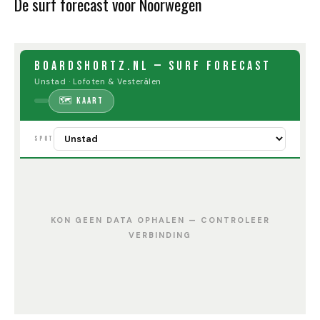
De surf forecast voor Noorwegen
BOARDSHORTZ.NL — SURF FORECAST
Unstad · Lofoten & Vesterålen
🗺 Kaart
SPOT
KON GEEN DATA OPHALEN — CONTROLEER
VERBINDING