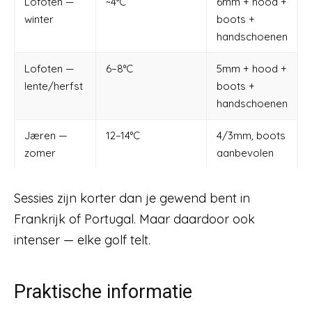
Lofoten —
~4°C
6mm + hood +
winter
boots +
handschoenen
Lofoten —
6–8°C
5mm + hood +
lente/herfst
boots +
handschoenen
Jæren —
12–14°C
4/3mm, boots
zomer
aanbevolen
Sessies zijn korter dan je gewend bent in
Frankrijk of Portugal. Maar daardoor ook
intenser — elke golf telt.
Praktische informatie