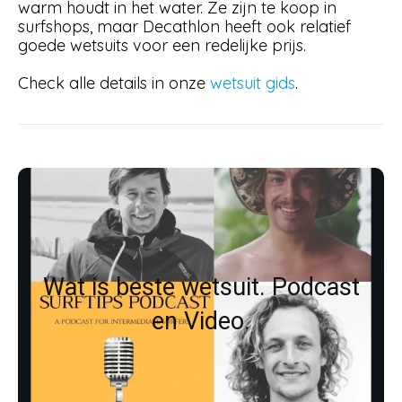
warm houdt in het water. Ze zijn te koop in
surfshops, maar Decathlon heeft ook relatief
goede wetsuits voor een redelijke prijs.
Check alle details in onze
wetsuit gids
.
Podcast: wat is het beste
wetsuit?
Wat is beste wetsuit. Podcast
Ontdek in deze podcast wat voor wetsuits
en Video.
er zijn? En wat het beste wetsuit is.
Check de podcast en video met de
.
Surfoloog en Pepijn Tigges