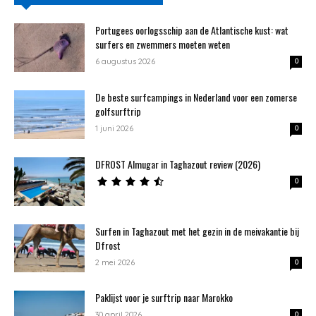
Portugees oorlogsschip aan de Atlantische kust: wat
surfers en zwemmers moeten weten
6 augustus 2026
0
De beste surfcampings in Nederland voor een zomerse
golfsurftrip
1 juni 2026
0
DFROST Almugar in Taghazout review (2026)
0
Surfen in Taghazout met het gezin in de meivakantie bij
Dfrost
2 mei 2026
0
Paklijst voor je surftrip naar Marokko
30 april 2026
0