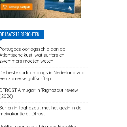
DE LAATSTE BERICHTEN:
Portugees oorlogsschip aan de
Atlantische kust: wat surfers en
zwemmers moeten weten
De beste surfcampings in Nederland voor
een zomerse golfsurftrip
DFROST Almugar in Taghazout review
(2026)
Surfen in Taghazout met het gezin in de
meivakantie bij Dfrost
Paklijst voor je surftrip naar Marokko