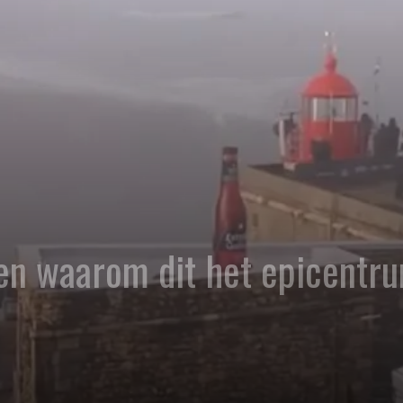
ien waarom dit het epicentr