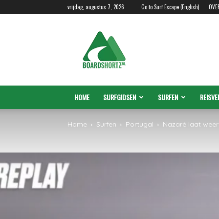
vrijdag, augustus 7, 2026
Go to Surf Escape (English)
OVE
Boardshortz.nl
HOME
SURFGIDSEN
SURFEN
REISVE
Home
Surfen
Portugal
Nazaré laat weer