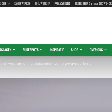
R ONS
SAMENWERKEN
NIEUWSBRIEF
PRIVACYBELEID
FREERIDEN? Ga naar SNOWSHOR
RSLAGEN
SURFSPOTS
INSPIRATIE
SHOP
OVER ONS
 zien waarom dit het epicentrum van big-wave surfen is