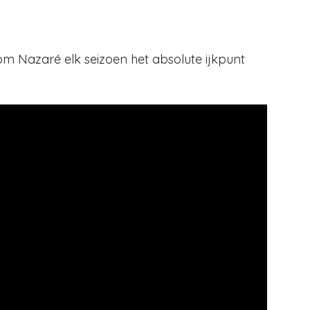
om Nazaré elk seizoen het absolute ijkpunt