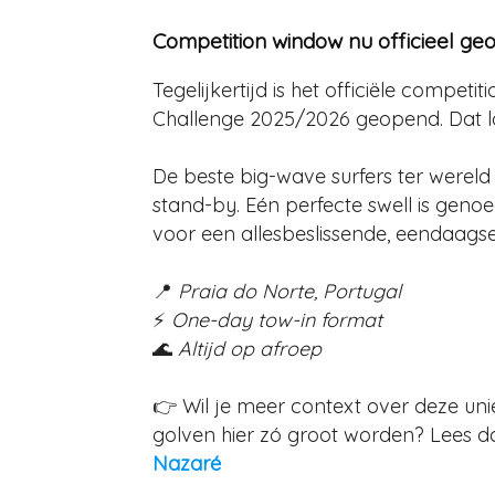
Competition window nu officieel g
Tegelijkertijd is het officiële comp
Challenge 2025/2026 geopend. Dat lo
De beste big-wave surfers ter were
stand-by. Eén perfecte swell is geno
voor een allesbeslissende, eendaagse
📍
Praia do Norte, Portugal
⚡
One-day tow-in format
🌊
Altijd op afroep
👉 Wil je meer context over deze un
golven hier zó groot worden? Lees d
Nazaré