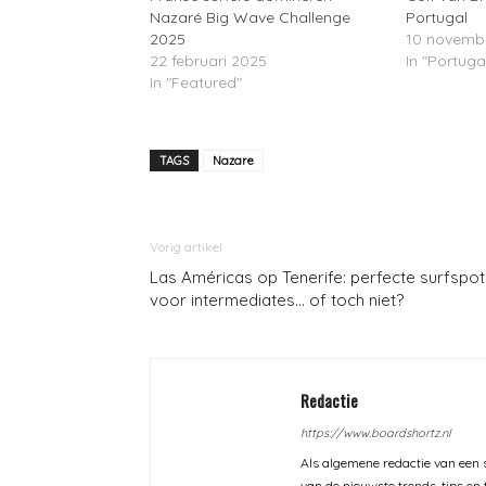
Nazaré Big Wave Challenge
Portugal
2025
10 novemb
22 februari 2025
In "Portuga
In "Featured"
TAGS
Nazare
Vorig artikel
Las Américas op Tenerife: perfecte surfspot
voor intermediates… of toch niet?
Redactie
https://www.boardshortz.nl
Als algemene redactie van een s
van de nieuwste trends, tips en