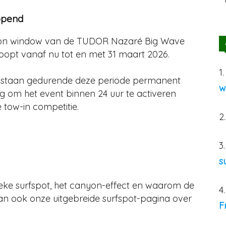
eopend
etition window van de TUDOR Nazaré Big Wave
opt vanaf nu tot en met 31 maart 2026.
1
ld staan gedurende deze periode permanent
w
eg om het event binnen 24 uur te activeren
 tow-in competitie.
2
3
s
ieke surfspot, het canyon-effect en waarom de
4
an ook onze uitgebreide surfspot-pagina over
F