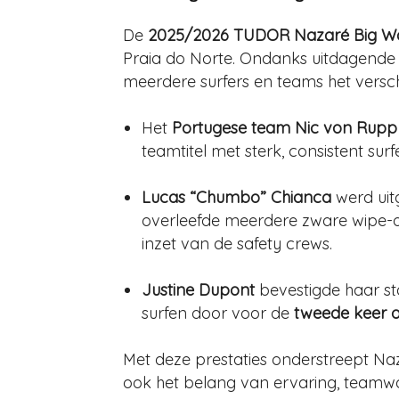
De
2025/2026 TUDOR Nazaré Big Wa
Praia do Norte. Ondanks uitdagende 
meerdere surfers en teams het versch
Het
Portugese team Nic von Rupp
teamtitel met sterk, consistent surf
Lucas “Chumbo” Chianca
werd uitg
overleefde meerdere zware wipe-o
inzet van de safety crews.
Justine Dupont
bevestigde haar sta
surfen door voor de
tweede keer o
Met deze prestaties onderstreept Naz
ook het belang van ervaring, teamwo