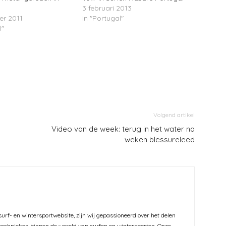
3 februari 2013
er 2011
In "Portugal"
l"
Volgend artikel
Video van de week: terug in het water na
weken blessureleed
urf- en wintersportwebsite, zijn wij gepassioneerd over het delen
 technieken binnen de wereld van surfen en wintersporten. Onze