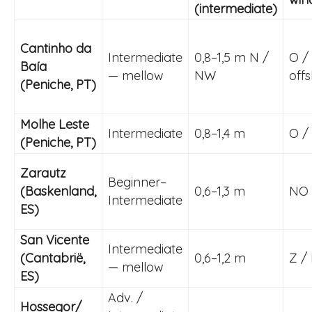
(intermediate)
Cantinho da
Intermediate
0,8–1,5 m N /
O /
Baía
— mellow
NW
off
(Peniche, PT)
Molhe Leste
Intermediate
0,8–1,4 m
O /
(Peniche, PT)
Zarautz
Beginner–
(Baskenland,
0,6–1,3 m
NO 
Intermediate
ES)
San Vicente
Intermediate
(Cantabrië,
0,6–1,2 m
Z /
— mellow
ES)
Adv. /
Hossegor/