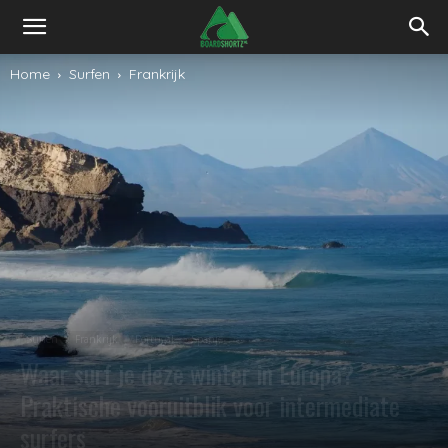
Home
Surfen
Frankrijk
Surfen
Frankrijk
Portugal
Spanje
Waar surf je deze winter in Europa?
Praktische vooruitblik voor intermediate
surfers