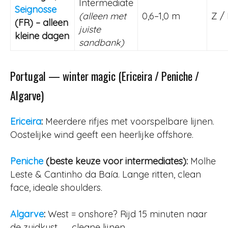
Intermediate
Seignosse
(alleen met
0,6–1,0 m
Z /
(FR) – alleen
juiste
kleine dagen
sandbank)
Portugal — winter magic (Ericeira / Peniche /
Algarve)
Ericeira
:
Meerdere rifjes met voorspelbare lijnen.
Oostelijke wind geeft een heerlijke offshore.
Peniche
(beste keuze voor intermediates):
Molhe
Leste & Cantinho da Baía. Lange ritten, clean
face, ideale shoulders.
Algarve
:
West = onshore? Rijd 15 minuten naar
de zuidkust → cleane lijnen.