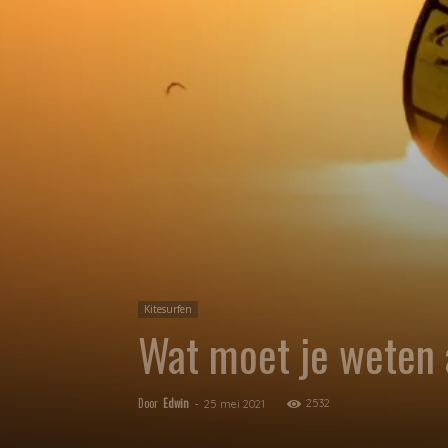
Kitesurfen
Wat moet je weten a
Door
Edwin
-
2532
25 mei 2021