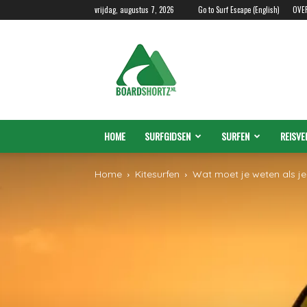
vrijdag, augustus 7, 2026
Go to Surf Escape (English)
OVE
Boardshortz.nl
HOME
SURFGIDSEN
SURFEN
REISVE
Home
Kitesurfen
Wat moet je weten als je