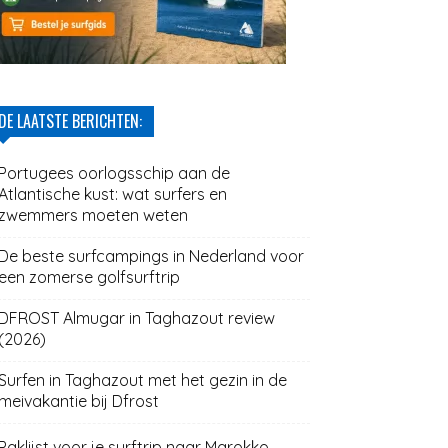
DE LAATSTE BERICHTEN:
Portugees oorlogsschip aan de
Atlantische kust: wat surfers en
zwemmers moeten weten
De beste surfcampings in Nederland voor
een zomerse golfsurftrip
DFROST Almugar in Taghazout review
(2026)
Surfen in Taghazout met het gezin in de
meivakantie bij Dfrost
Paklijst voor je surftrip naar Marokko