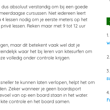
het dus absoluut verstandig om bij een goede
meerdaagse cursussen. Niet iedereen leert
 4 lessen nodig om je eerste meters op het
privé lessen. Reken maar met 9 tot 12 uur
1
w
lgen, maar dit betekent vaak wel dat je
uiteindelijk waar het bij leren van kitesurfen om
2
ze volledig onder controle krijgen.
3
s
sneller te kunnen laten verlopen, helpt het
om
den. Zeker wanneer je geen boardsport
4
gevoel van op een board staan in het water.
F
te controle en het board samen.