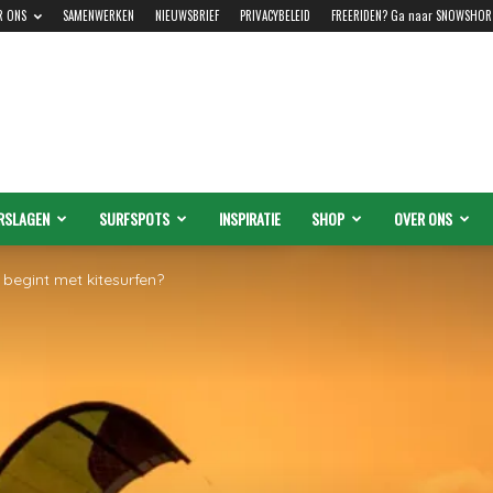
R ONS
SAMENWERKEN
NIEUWSBRIEF
PRIVACYBELEID
FREERIDEN? Ga naar SNOWSHOR
RSLAGEN
SURFSPOTS
INSPIRATIE
SHOP
OVER ONS
 begint met kitesurfen?