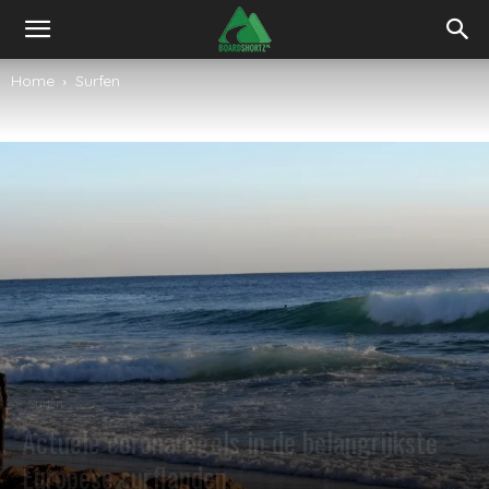
Home
Surfen
Surfen
Actuele coronaregels in de belangrijkste
Europese surflanden