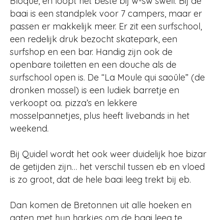
Bloqué, en loopt het beste bij w-sw swell. Bij de
baai is een standplek voor 7 campers, maar er
passen er makkelijk meer. Er zit een surfschool,
een redelijk druk bezocht skatepark, een
surfshop en een bar. Handig zijn ook de
openbare toiletten en een douche als de
surfschool open is. De “La Moule qui saoûle” (de
dronken mossel) is een ludiek barretje en
verkoopt oa. pizza’s en lekkere
mosselpannetjes, plus heeft livebands in het
weekend.
Bij Quidel wordt het ook weer duidelijk hoe bizar
de getijden zijn… het verschil tussen eb en vloed
is zo groot, dat de hele baai leeg trekt bij eb.
Dan komen de Bretonnen uit alle hoeken en
gaten met hun harkjes om de baai leeg te