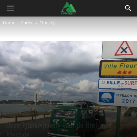
Home
Surfen
Frankrijk
Surfen
Frankrijk
Reisverslagen
Onze Franse passie voor de Bretonse
lifestyle.