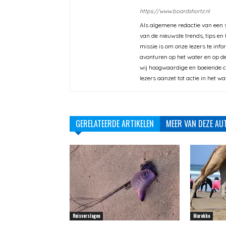
https://www.boardshortz.nl
Als algemene redactie van een s
van de nieuwste trends, tips en
missie is om onze lezers te inf
avonturen op het water en op de
wij hoogwaardige en boeiende co
lezers aanzet tot actie in het wa
GERELATEERDE ARTIKELEN
MEER VAN DEZE AU
Reisverslagen
Marokko