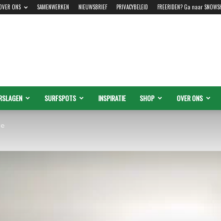
OVER ONS
SAMENWERKEN
NIEUWSBRIEF
PRIVACYBELEID
FREERIDEN? Ga naar SNOWS
RSLAGEN
SURFSPOTS
INSPIRATIE
SHOP
OVER ONS
he