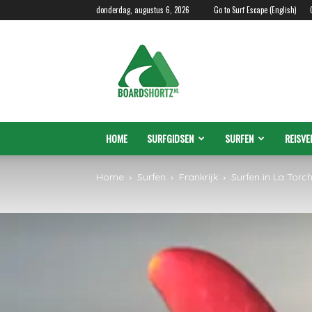
donderdag, augustus 6, 2026
Go to Surf Escape (English)
Boardshortz.nl
HOME
SURFGIDSEN
SURFEN
REISVE
Home
Surfen
Frankrijk
Surfen in La Torc