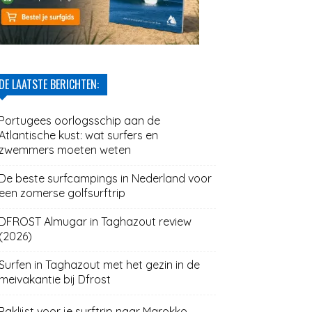
DE LAATSTE BERICHTEN:
Portugees oorlogsschip aan de
Atlantische kust: wat surfers en
zwemmers moeten weten
De beste surfcampings in Nederland voor
een zomerse golfsurftrip
DFROST Almugar in Taghazout review
(2026)
Surfen in Taghazout met het gezin in de
meivakantie bij Dfrost
Paklijst voor je surftrip naar Marokko