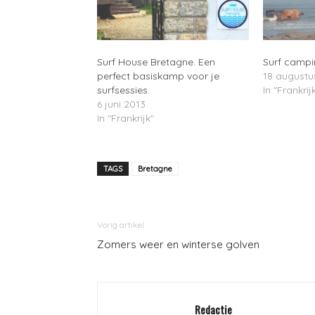
Surf House Bretagne. Een
Surf campi
perfect basiskamp voor je
18 augustu
surfsessies.
In "Frankrij
6 juni 2013
In "Frankrijk"
TAGS
Bretagne
Vorig artikel
Zomers weer en winterse golven
Redactie