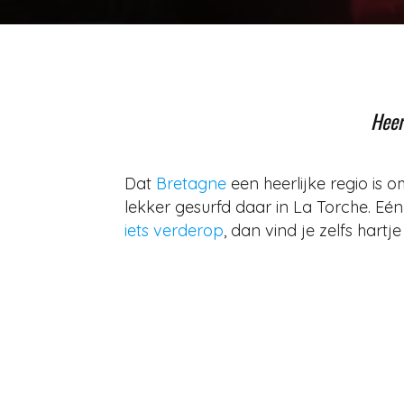
Heer
Dat
Bretagne
een heerlijke regio is o
lekker gesurfd daar in La Torche. Eé
iets verderop
, dan vind je zelfs hartj