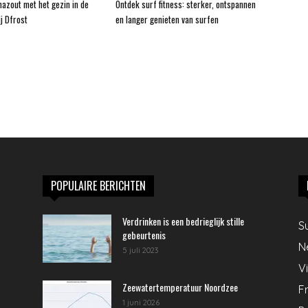
hazout met het gezin in de
Ontdek surf fitness: sterker, ontspannen
j Dfrost
en langer genieten van surfen
POPULAIRE BERICHTEN
Verdrinken is een bedrieglijk stille
S
gebeurtenis
N
5 juli 2023
V
Zeewatertemperatuur Noordzee
Fr
1 juni 2026