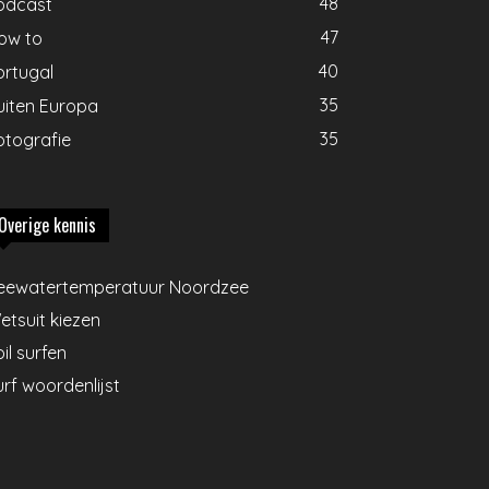
48
odcast
47
ow to
40
ortugal
35
uiten Europa
35
otografie
Overige kennis
eewatertemperatuur Noordzee
etsuit kiezen
il surfen
urf woordenlijst