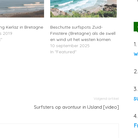
ng Kerlaz in Bretagne
Beschutte surfspots Zuid-
s 2019
Finistère (Bretagne) als de swell
k"
en wind uit het westen komen.
1
10 september 2025
In "Featured"
w
2
3
s
Volgend artikel
Surfsters op avontuur in IJsland [video]
4
F