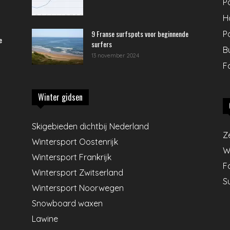
P
H
9 Franse surfspots voor beginnende
P
e
surfers
B
13 november 2024
F
Winter gidsen
Skigebieden dichtbij Nederland
Z
Wintersport Oostenrijk
W
Wintersport Frankrijk
Fo
Wintersport Zwitserland
S
Wintersport Noorwegen
Snowboard waxen
Lawine