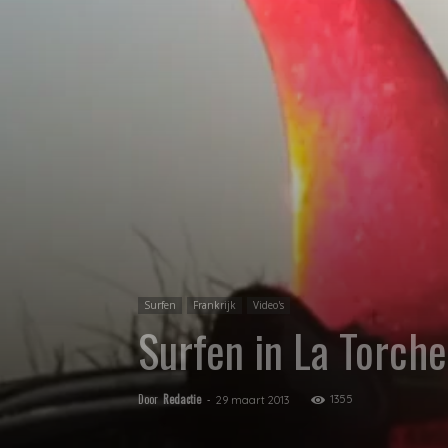
Surfen
Frankrijk
Video's
Surfen in La Torche
Door
Redactie
-
1355
29 maart 2013