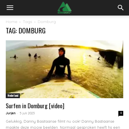
Home
Tags
Domburg
TAG: DOMBURG
Nederland
Surfen in Domburg [video]
-
Jurjen
5 juli 2023
0
Gelukkig, Danny Basitaanse filmt nu ook! Danny Bastiaanse
maakte deze mooie beelden. Normaal gesproken heeft hij een