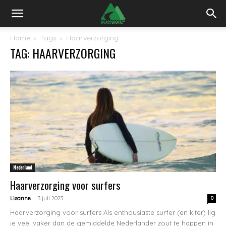
Home
Tags
Haarverzorging
TAG: HAARVERZORGING
Nederland
Haarverzorging voor surfers
-
Lisanne
3 juli 2023
0
Haarverzorging voor surfers Als enthousiaste surfer (en kiter) lig
je veel vaker dan de gemiddelde Nederlander zout te happen in