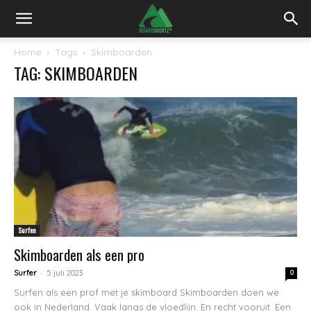
Home
Tags
Skimboarden
TAG: SKIMBOARDEN
Surfen
Skimboarden als een pro
-
Surfer
5 juli 2023
0
Surfen als een prof met je skimboard Skimboarden doen we
ook in Nederland. Vaak langs de vloedlijn. En recht vooruit. Een