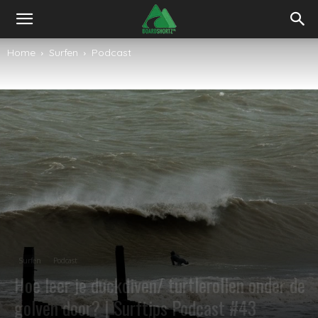
Home
Surfen
Podcast
Surfen
Podcast
Hoe leer je duckdiven/ turtlerollen onder de
golven door? | Surftips Podcast #43