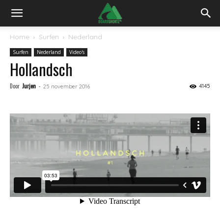
Home
Surfen
Nederland
Surfen
Nederland
Video's
Hollandsch
Door
Jurjen
-
4145
25 november 2016