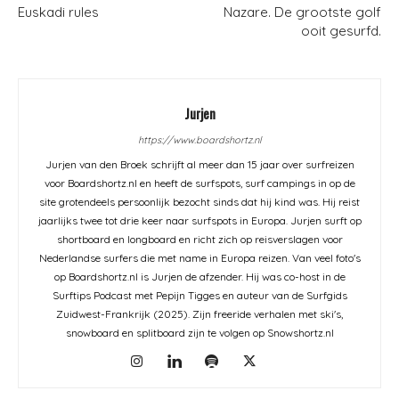
Euskadi rules
Nazare. De grootste golf
ooit gesurfd.
Jurjen
https://www.boardshortz.nl
Jurjen van den Broek schrijft al meer dan 15 jaar over surfreizen
voor Boardshortz.nl en heeft de surfspots, surf campings in op de
site grotendeels persoonlijk bezocht sinds dat hij kind was. Hij reist
jaarlijks twee tot drie keer naar surfspots in Europa. Jurjen surft op
shortboard en longboard en richt zich op reisverslagen voor
Nederlandse surfers die met name in Europa reizen. Van veel foto's
op Boardshortz.nl is Jurjen de afzender. Hij was co-host in de
Surftips Podcast met Pepijn Tigges en auteur van de Surfgids
Zuidwest-Frankrijk (2025). Zijn freeride verhalen met ski's,
snowboard en splitboard zijn te volgen op Snowshortz.nl