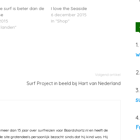
 surf is beter dan de
I love the Seaside
se
6 december 2015
2015
In "Shop"
 landen"
1
w
2
Volgend artikel
Surf Project in beeld bij Hart van Nederland
3
s
4
F
 meer dan 15 jaar over surfreizen voor Boardshortz.nl en heeft de
e site grotendeels persoonlijk bezocht sinds dat hij kind was. Hij