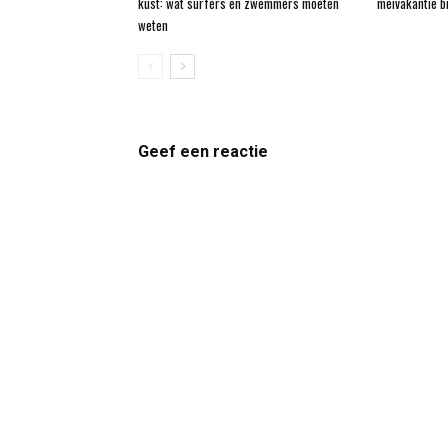
kust: wat surfers en zwemmers moeten
meivakantie bi
weten
Geef een reactie