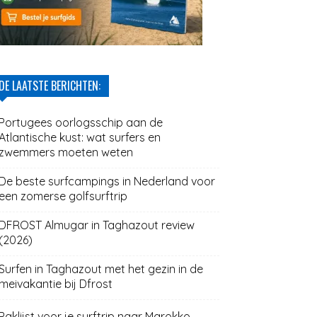
DE LAATSTE BERICHTEN:
Portugees oorlogsschip aan de
Atlantische kust: wat surfers en
zwemmers moeten weten
De beste surfcampings in Nederland voor
een zomerse golfsurftrip
DFROST Almugar in Taghazout review
(2026)
Surfen in Taghazout met het gezin in de
meivakantie bij Dfrost
Paklijst voor je surftrip naar Marokko