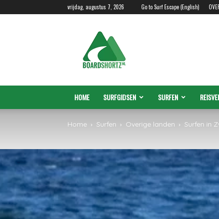
vrijdag, augustus 7, 2026
Go to Surf Escape (English)
OVE
Boardshortz.nl
HOME
SURFGIDSEN
SURFEN
REISVE
Home
Surfen
Overige landen
Surfen in