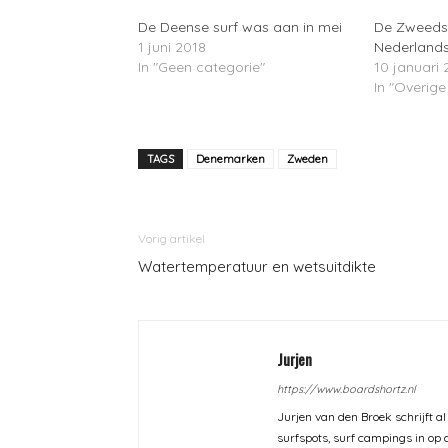
De Deense surf was aan in mei
De Zweedse
1 juni 2018
Nederland
In "Geen categorie"
10 januari 
In "Overige
TAGS
Denemarken
Zweden
Vorig artikel
Watertemperatuur en wetsuitdikte
Jurjen
https://www.boardshortz.nl
Jurjen van den Broek schrijft al
surfspots, surf campings in op d