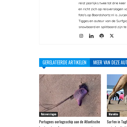
reist jaarlijks twee tot drie ke
en richt zich op reisverslagen 
foto's op Boardshortz.nl is Jurj
Tigges en auteur van de Surfgid
snowboard en splitboard zijn te
GERELATEERDE ARTIKELEN
MEER VAN DEZE AU
Reisverslagen
Marokko
Portugees oorlogsschip aan de Atlantische
Surfen in Tag