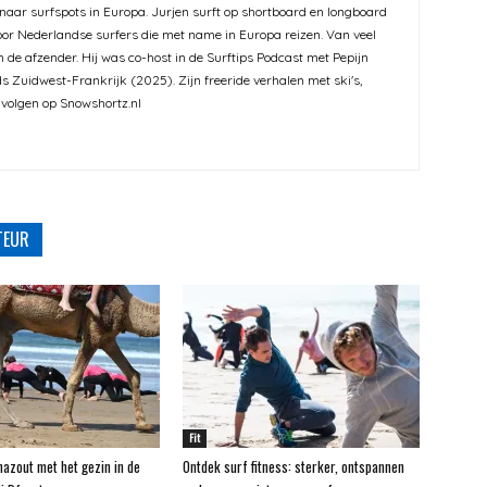
er naar surfspots in Europa. Jurjen surft op shortboard en longboard
voor Nederlandse surfers die met name in Europa reizen. Van veel
en de afzender. Hij was co-host in de Surftips Podcast met Pepijn
s Zuidwest-Frankrijk (2025). Zijn freeride verhalen met ski's,
 volgen op Snowshortz.nl
TEUR
Fit
hazout met het gezin in de
Ontdek surf fitness: sterker, ontspannen