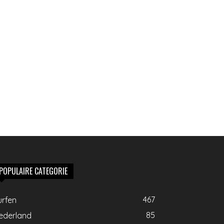
POPULAIRE CATEGORIE
467
urfen
85
ederland