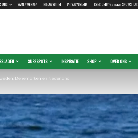
R ONS
SAMENWERKEN
NIEUWSBRIEF
PRIVACYBELEID
FREERIDEN? Ga naar SNOWSHOR
RSLAGEN
SURFSPOTS
INSPIRATIE
SHOP
OVER ONS
 Zweden, Denemarken en Nederland