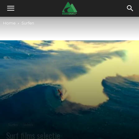
Home
Surfen
Surfen
Video's
Surf films selectie