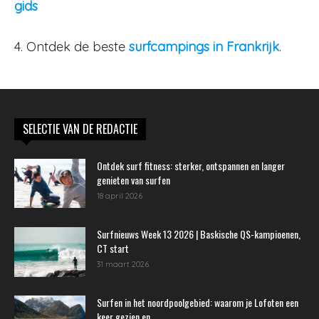
gids
4. Ontdek de beste
surfcampings in Frankrijk
.
SELECTIE VAN DE REDACTIE
Ontdek surf fitness: sterker, ontspannen en langer
genieten van surfen
18 april 2026
Surfnieuws Week 13 2026 | Baskische QS-kampioenen,
CT start
31 maart 2026
Surfen in het noordpoolgebied: waarom je Lofoten een
keer gezien en...