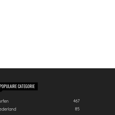
POPULAIRE CATEGORIE
467
urfen
85
ederland