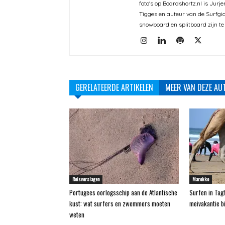
foto's op Boardshortz.nl is Jurj
Tigges en auteur van de Surfgid
snowboard en splitboard zijn te
GERELATEERDE ARTIKELEN
MEER VAN DEZE AU
Reisverslagen
Marokko
Portugees oorlogsschip aan de Atlantische
Surfen in Tag
kust: wat surfers en zwemmers moeten
meivakantie bi
weten