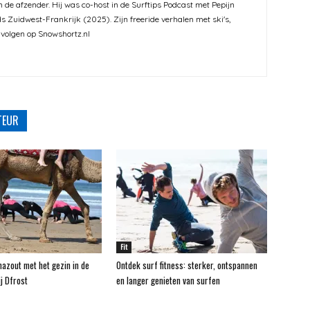
en de afzender. Hij was co-host in de Surftips Podcast met Pepijn
s Zuidwest-Frankrijk (2025). Zijn freeride verhalen met ski's,
 volgen op Snowshortz.nl
TEUR
Fit
hazout met het gezin in de
Ontdek surf fitness: sterker, ontspannen
j Dfrost
en langer genieten van surfen