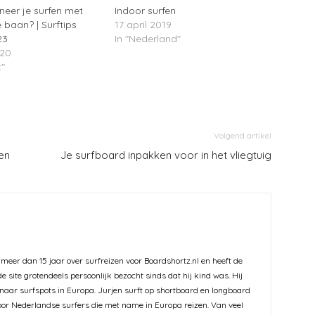
eer je surfen met
Indoor surfen
e baan? | Surftips
17 april 2019
23
In "Nederland"
020
t"
Volgend artikel
en
Je surfboard inpakken voor in het vliegtuig
 meer dan 15 jaar over surfreizen voor Boardshortz.nl en heeft de
e site grotendeels persoonlijk bezocht sinds dat hij kind was. Hij
er naar surfspots in Europa. Jurjen surft op shortboard en longboard
voor Nederlandse surfers die met name in Europa reizen. Van veel