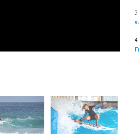
3
s
4
F