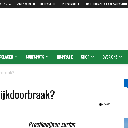
R ONS
SAMENWERKEN
NIEUWSBRIEF
PRIVACYBELEID
FREERIDEN? Ga naar SNOWSHOR
RSLAGEN
SURFSPOTS
INSPIRATIE
SHOP
OVER ONS
orbraak?
dijkdoorbraak?
1694
Proefkonijnen surfen