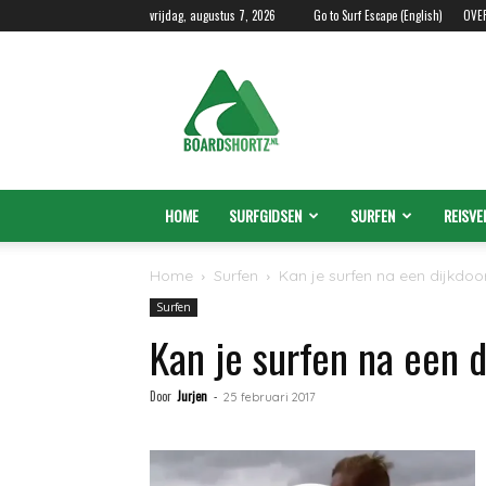
vrijdag, augustus 7, 2026
Go to Surf Escape (English)
OVE
Boardshortz.nl
HOME
SURFGIDSEN
SURFEN
REISVE
Home
Surfen
Kan je surfen na een dijkdo
Surfen
Kan je surfen na een 
Door
Jurjen
-
25 februari 2017