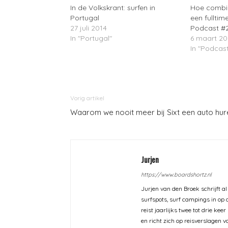
In de Volkskrant: surfen in
Hoe combin
Portugal
een fulltim
27 juli 2014
Podcast #
In "Portugal"
6 maart 2
In "Podcas
Vorig artikel
Waarom we nooit meer bij Sixt een auto hur
Jurjen
https://www.boardshortz.nl
Jurjen van den Broek schrijft al
surfspots, surf campings in op d
reist jaarlijks twee tot drie ke
en richt zich op reisverslagen 