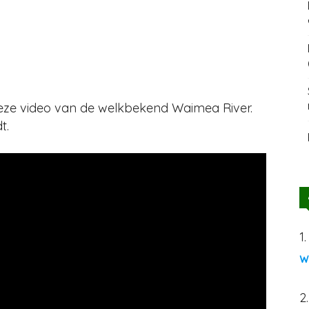
k deze video van de welkbekend Waimea River.
t.
1
w
2