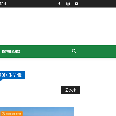
TZ.nl
DOWNLOADS
ZOEK EN VIND: