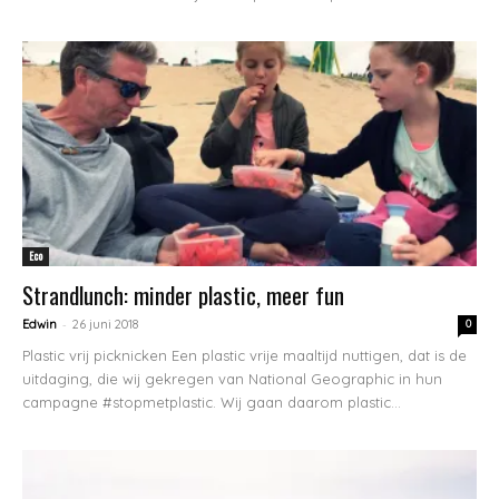
Eco
Strandlunch: minder plastic, meer fun
-
Edwin
26 juni 2018
0
Plastic vrij picknicken Een plastic vrije maaltijd nuttigen, dat is de
uitdaging, die wij gekregen van National Geographic in hun
campagne #stopmetplastic. Wij gaan daarom plastic...