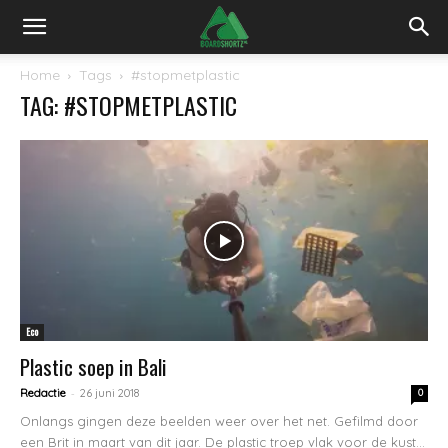
Home
Tags
#stopmetplastic
TAG: #STOPMETPLASTIC
Eco
Plastic soep in Bali
-
Redactie
26 juni 2018
0
Onlangs gingen deze beelden weer over het net. Gefilmd door
een Brit in maart van dit jaar. De plastic troep vlak voor de kust...