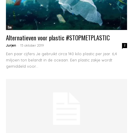
Eco
Alternatieven voor plastic #STOPMETPLASTIC
-
Jurjen
15 oktober 2019
2
Een paar cijfers Je gebruikt circa 140 kilo plastic per jaar. 6,4
miljoen ton belandt in de oceaan. Een plastic zakje wordt
gemiddeld voor...