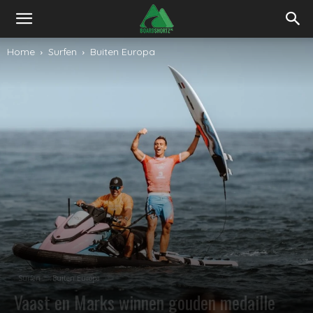
Home
Surfen
Buiten Europa
Surfen
Buiten Europa
Vaast en Marks winnen gouden medaille