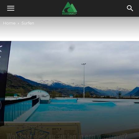
Home
Surfen
Surfen
Wavepool
Wat kost een uur surfen in een wavepool?