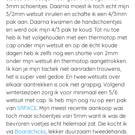
3mm schoentjes. Daarna moest ik toch echt mijn
3/2mm wetsuit inruilen en schafte ik een 4/3mm
pak aan. Daarna kwamen de handschoentjes
en werd ook mijn 4/3 pak te koud. Tot nu toe
heb ik het volgehouden met een thermotop met
cap onder mijn wetsuit en op de écht koude
dagen heb ik zelfs nog een shortie van 2mm
onder mijn wetsuit én thermotop aangetrokken.
Ik kan je mijn tactiek niet aanraden trouwens,
het is super veel gedoe. En twee wetsuits over
elkaar aantrekken is ook niet grappig. Volgend
winterseizoen zorg ik voor minimaal een 5/6
wetsuit met cap. Ik heb mijn oog nu op een pak
van
SRFACE
. Mijn meest recente aankoop was
toch maar schoentjes van 5mm want ik was de
bevroren voetjes echt helemaal zat. Die kocht ik
via
Boardchicks
, lekker duurzaam tweedehands.