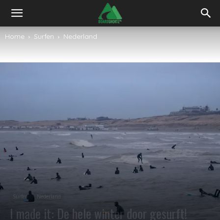
Home
Surfen
Nederland
Surfen
Nederland
I made it: De hele winter door gesurft!