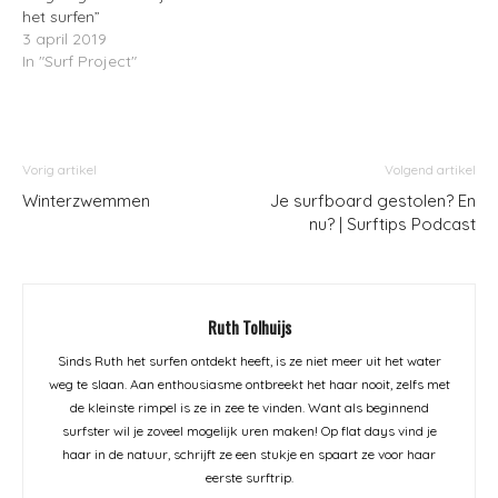
het surfen”
3 april 2019
In "Surf Project"
Vorig artikel
Volgend artikel
Winterzwemmen
Je surfboard gestolen? En
nu? | Surftips Podcast
Ruth Tolhuijs
Sinds Ruth het surfen ontdekt heeft, is ze niet meer uit het water
weg te slaan. Aan enthousiasme ontbreekt het haar nooit, zelfs met
de kleinste rimpel is ze in zee te vinden. Want als beginnend
surfster wil je zoveel mogelijk uren maken! Op flat days vind je
haar in de natuur, schrijft ze een stukje en spaart ze voor haar
eerste surftrip.