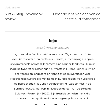
Vorig artikel
Volgend artikel
Surf & Stay Travelbook
Door de lens van één van de
review
beste surf fotografen
Jurjen
https://www.boardshortz.nl
Jurjen van den Broek schrijft al meer dan 15 jaar over surfreizen
voor Boardshortz.nl en heeft de surfspots, surf campings in op de
site grotendeels persoonlijk bezocht sinds dat hij kind was. Hij reist
jaarlijks twee tot drie keer naar surfspots in Europa. Jurjen surft op
shortboard en longboard en richt zich op reisverslagen voor
Nederlandse surfers die met name in Europa reizen. Van veel foto's
op Boardshortz.nl is Jurjen de afzender. Hij was co-host in de
Surftips Podcast met Pepijn Tigges en auteur van de Surfgids
Zuidwest-Frankrijk (2025). Zijn freeride verhalen met ski's,
snowboard en splitboard zijn te volgen op Snowshortz.nl