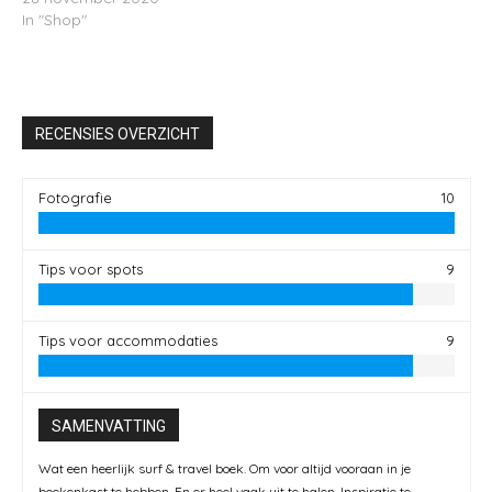
In "Shop"
RECENSIES OVERZICHT
Fotografie
10
Tips voor spots
9
Tips voor accommodaties
9
SAMENVATTING
Wat een heerlijk surf & travel boek. Om voor altijd vooraan in je
boekenkast te hebben. En er heel vaak uit te halen. Inspiratie te