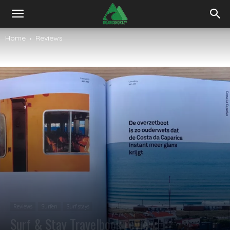
Home
Reviews
Reviews
Surfen
Surf stays
Surf & Stay Travelbook review