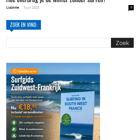
-
Lisanne
3 juli 2023
0
ZOEK EN VIND: