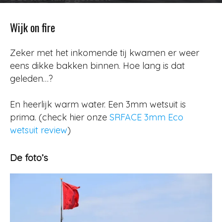
Door
Redactie
-
446
3 juli 2023
Wijk on fire
Zeker met het inkomende tij kwamen er weer
eens dikke bakken binnen. Hoe lang is dat
geleden…?
En heerlijk warm water. Een 3mm wetsuit is
prima. (check hier onze
SRFACE 3mm Eco
wetsuit review
)
De foto’s