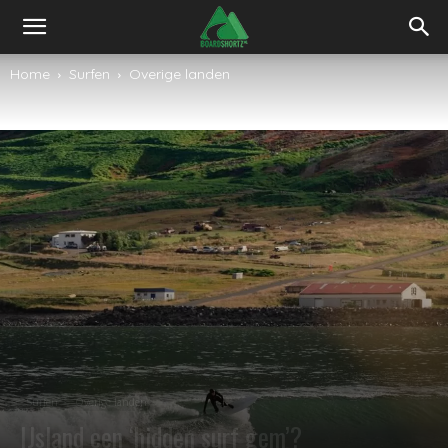
Home
Surfen
Overige landen
Surfen
Overige landen
IJsland een ‘hidden surf gem’?