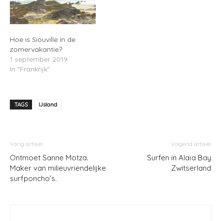
Hoe is Siouville in de
zomervakantie?
1 september 2019
In "Frankrijk"
TAGS
IJsland
Vorig artikel
Volgend artikel
Ontmoet Sanne Motza.
Surfen in Alaïa Bay
Maker van milieuvriendelijke
Zwitserland
surfponcho’s.