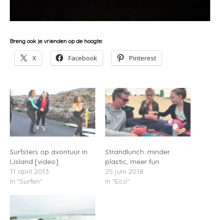
Breng ook je vrienden op de hoogte:
X
Facebook
Pinterest
Surfsters op avontuur in
Strandlunch: minder
IJsland [video]
plastic, meer fun
11 april 2013
25 juni 2018
In "Surfen"
In "Eco"