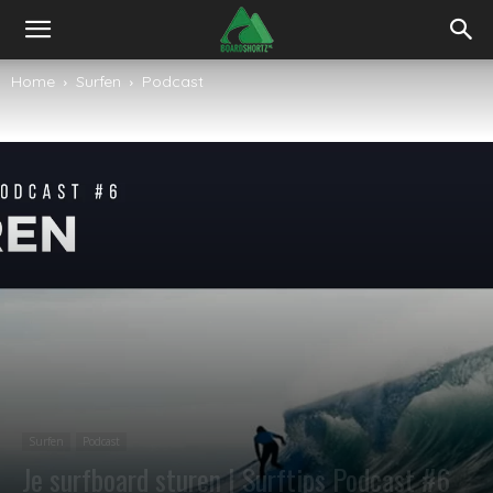
Home
Surfen
Podcast
Surfen
Podcast
Je surfboard sturen | Surftips Podcast #6