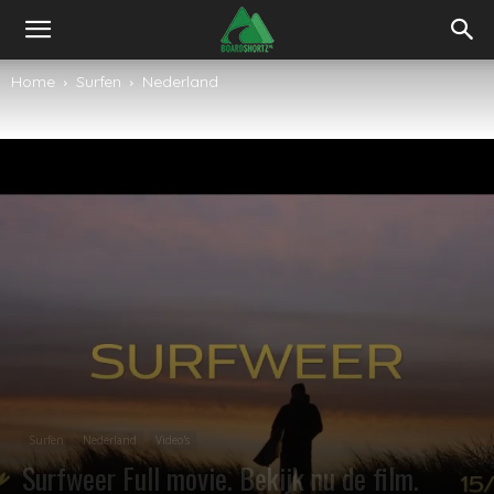
Home
Surfen
Nederland
Surfen
Nederland
Video's
Surfweer Full movie. Bekijk nu de film.