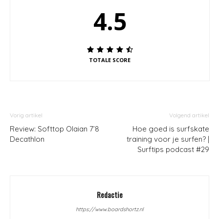
4.5
TOTALE SCORE
Vorig artikel
Volgend artikel
Review: Softtop Olaian 7’8
Hoe goed is surfskate
Decathlon
training voor je surfen? |
Surftips podcast #29
Redactie
https://www.boardshortz.nl