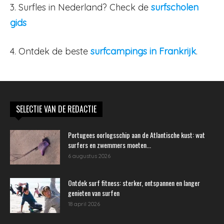
3. Surfles in Nederland? Check de
surfscholen
gids
4. Ontdek de beste
surfcampings in Frankrijk
.
SELECTIE VAN DE REDACTIE
Portugees oorlogsschip aan de Atlantische kust: wat
surfers en zwemmers moeten...
6 augustus 2026
Ontdek surf fitness: sterker, ontspannen en langer
genieten van surfen
18 april 2026