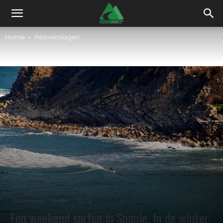
Home
Reisverslagen
Reisverslagen
Surfen
Spanje
Een weekend surfen in Spanje. In de winter.