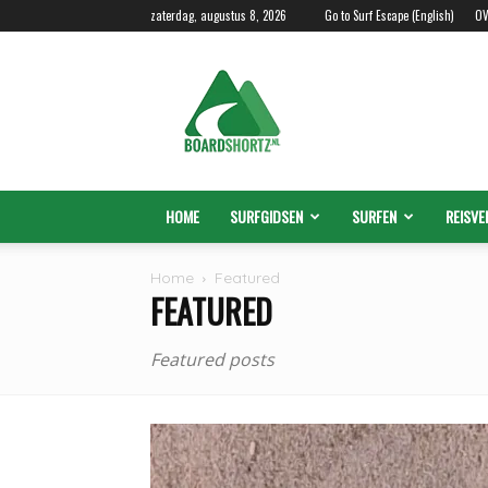
zaterdag, augustus 8, 2026
Go to Surf Escape (English)
OV
Boardshortz.nl
HOME
SURFGIDSEN
SURFEN
REISVE
Home
Featured
FEATURED
Featured posts