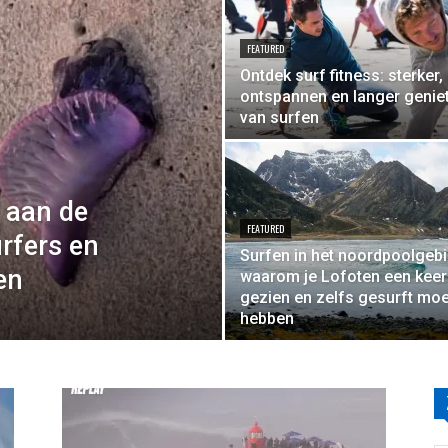
FEATURED
Ontdek surf fitness: sterker,
ontspannen en langer genie
van surfen
 aan de
FEATURED
urfers en
Surfen in het noordpoolgebi
en
waarom je Lofoten een keer
gezien en zelfs gesurft moe
hebben