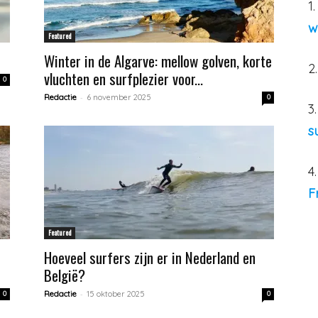
1
w
Featured
Winter in de Algarve: mellow golven, korte
2
vluchten en surfplezier voor...
0
-
Redactie
6 november 2025
0
3
s
4
F
Featured
Hoeveel surfers zijn er in Nederland en
België?
-
0
Redactie
15 oktober 2025
0