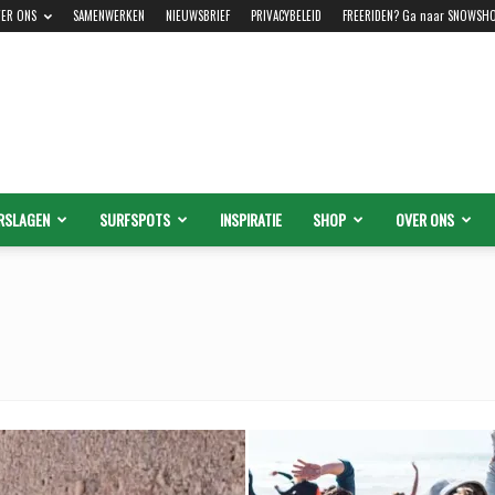
ER ONS
SAMENWERKEN
NIEUWSBRIEF
PRIVACYBELEID
FREERIDEN? Ga naar SNOWSH
RSLAGEN
SURFSPOTS
INSPIRATIE
SHOP
OVER ONS