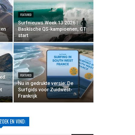
FEATURED
Surfnieuws Week 13 2026 |
ten
Baskische QS-kampioenen, CT
start
FEATURED
ed:
Nu in gedrukte versie: De
t
Surfgids voor Zuidwest-
Frankrijk
ZOEK EN VIND: