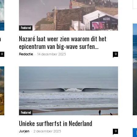
Featured
a
Nazaré laat weer zien waarom dit het
epicentrum van big-wave surfen...
-
0
Redactie
14 december 2025
0
Featured
Unieke surfherfst in Nederland
-
Jurjen
2 december 2025
0