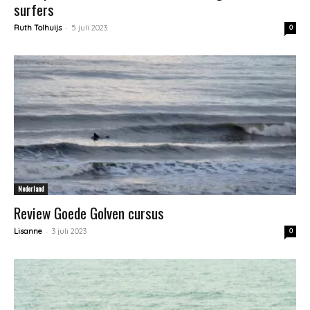
surfers
-
Ruth Tolhuijs
5 juli 2023
0
Nederland
Review Goede Golven cursus
-
Lisanne
3 juli 2023
0