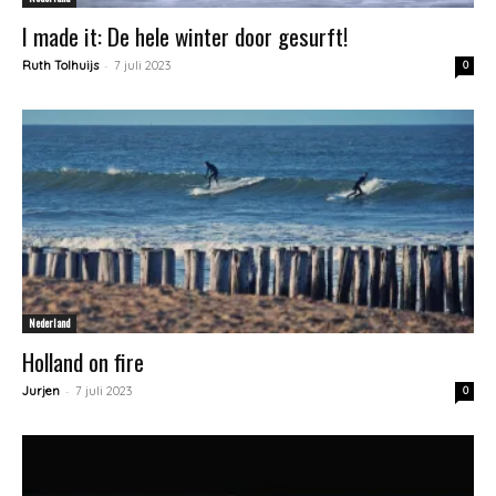
I made it: De hele winter door gesurft!
-
Ruth Tolhuijs
7 juli 2023
0
Nederland
Holland on fire
-
Jurjen
7 juli 2023
0