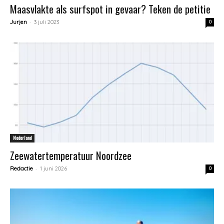
Maasvlakte als surfspot in gevaar? Teken de petitie
-
Jurjen
3 juli 2023
0
Nederland
Zeewatertemperatuur Noordzee
-
Redactie
1 juni 2026
0