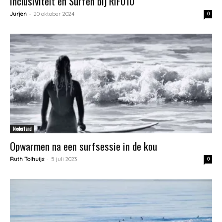
Inclusiviteit en Surfen bij RiF010
-
Jurjen
20 oktober 2024
0
Nederland
Opwarmen na een surfsessie in de kou
-
Ruth Tolhuijs
5 juli 2023
0