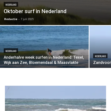
NEDERLAND
Oktober surf in Nederland
Redactie
-
7 juli 2023
NEDERLAND
NEDERLAND
Anderhalve week surfen in Nederland: Texel,
Wijk aan Zee, Bloemendaal & Maasvlakte
Zandvoor