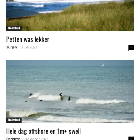
Nederland
Petten was lekker
-
Jurjen
3 juli 2023
0
Nederland
Hele dag offshore en 1m+ swell
-
Redactie
8 oktober 2023
0